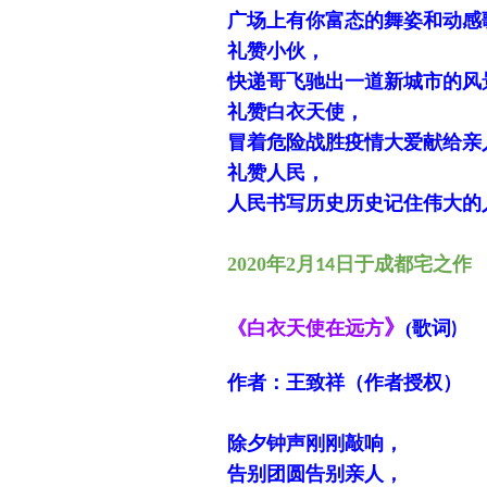
广场上有你富态的舞姿和动感
礼赞小伙，
快递哥飞驰出一道新城市的风
礼赞白衣天使，
冒着危险战胜疫情大爱献给亲
礼赞人民，
人民书写历史历史记住伟大的
2020
年2月
日于成都宅之作
14
》
(
歌词
《
白衣天使在远方
)
作者：王致祥（作者授权）
除夕钟声刚刚敲响，
告别团圆告别亲人，