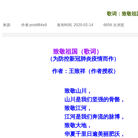
歌词：致敬祖
来源:
|
作者:
probf84e9
|
发布时间:
2020-02-14
|
6656
次浏览
|
致敬祖国（歌词）
（为防控新冠肺炎疫情而作）
作者：王
致祥（作者授权）
致敬山川，
山川是我们坚强的骨骼，
致敬江河，
江河是我们奔流的脉
博
，
致敬大地，
华夏千里日逾美丽肥沃，