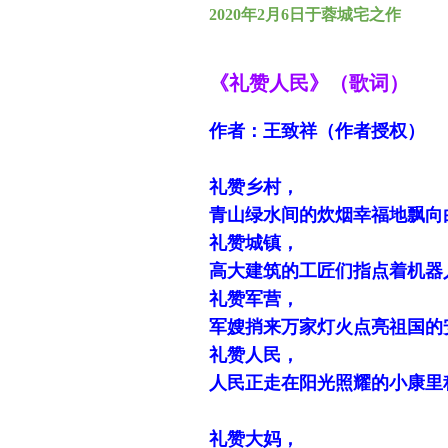
2020
年2月6日
于蓉城宅之作
《
礼赞人民》（歌词）
作者：王致祥
（作者授权）
图书
礼赞乡村，
青山绿水间的炊烟幸福地飘向
礼赞城镇，
高大建筑的工匠们指点着机器
礼赞军营，
军嫂捎来万家灯火点亮祖国的
礼赞人民，
人民正走在阳光照耀的小康里
礼赞大妈，