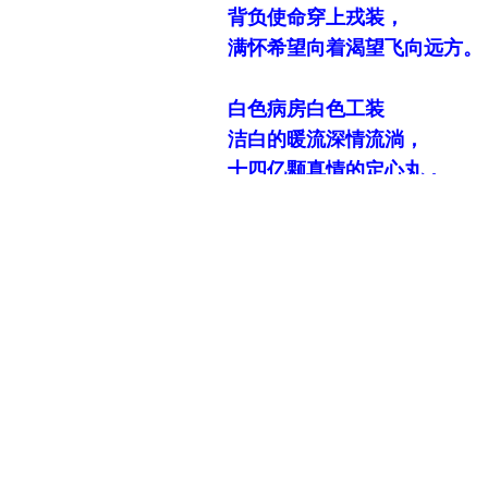
背负使命穿上
戎
装，
满怀希望向着渴望飞向远方。
白色病房白色工装
洁白的暖流深情流淌，
十四亿颗真情的
定
心丸，
滋润着
湖北
人民
渴望的心房
。
冲锋的号角已经吹响，
践行使命初心不忘，
没有犹豫没有退让，
面对亲人面对危险冲在前方。
透明眼罩下亲切目光，
厚重工装里红心激荡，