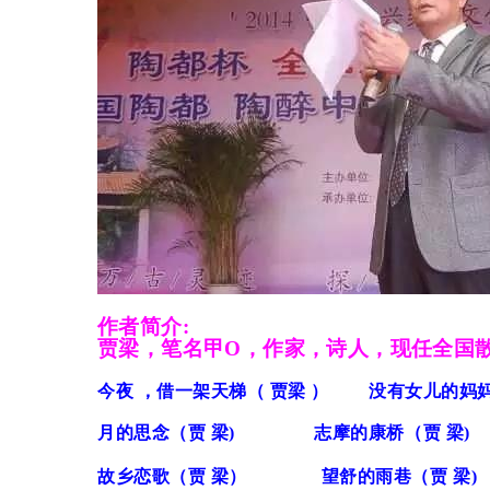
作者
简介
:
贾梁，笔名甲O，作家，诗人，现任全国
今夜 ，借一架天梯（ 贾梁 ）
没有女儿的妈妈
月的思念（贾 梁)
志摩的康桥（贾 梁)
故乡恋歌（贾 梁）
望舒的雨巷（贾 梁)