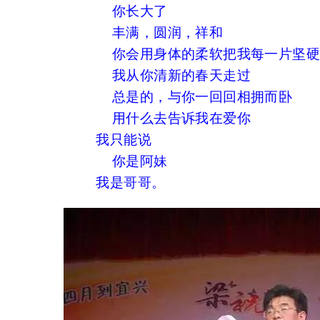
你长大了
丰满，圆润，祥和
你会用身体的柔软把我每一片坚
我从你清新的春天走过
总是的，与你一回回相拥而卧
图书
用什么去告诉我在爱你
我只能说
你是阿妹
我是哥哥。