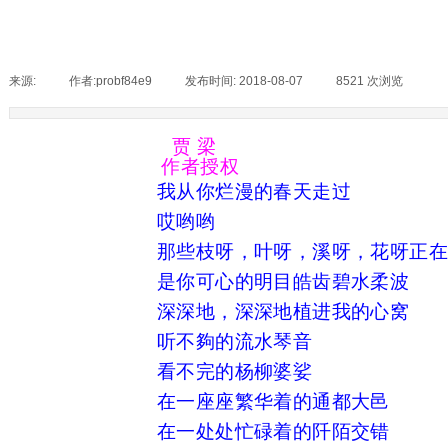
来源:
|
作者:
probf84e9
|
发布时间:
2018-08-07
|
8521
次浏览
|
贾 梁
作者授权
我从你烂漫的春天走过
哎哟哟
那些枝呀，叶呀，溪呀，花呀正
是你可心的明目皓齿碧水柔波
深深地，深深地植进我的心窝
听不夠的流水琴音
看不完的杨柳婆娑
在一座座繁华着的通都大邑
在一处处忙碌着的阡陌交错