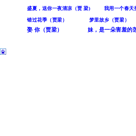
盛夏，送你一夜清凉（贾 梁)
我用一个春天找
错过花季（贾梁）
梦里故乡（贾梁）
娶 你（贾梁）
妹，是一朵害羞的莲
上一篇：
卖藕（鄢丹萍）
下一篇：
今夜 ，借一架天梯（......
Copyright （c）2005-2019 苏莲托
工业和信息化部备案号：蜀ICP备13028033号 All
工业和信息化部
蜀ICP备13