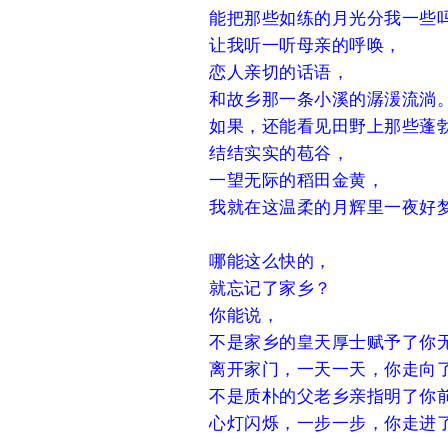
能把那些如练的月光分我一些
让我听一听母亲的呼唤，
恋人亲切的话语，
和故乡那一条小溪的潺湲流淌
如果，还能看见田野上那些蓬
结结实实的苞谷，
一望无际的稻田金黄，
我就在这温柔的月辉里一夜好
哪能这么快的，
就忘记了家乡？
你能说，
不是家乡的皇天厚士赋予了你
离开家门，一天一天，你走向
不是质朴的父老乡亲指明了你
心灯闪烁，一步一步，你走进