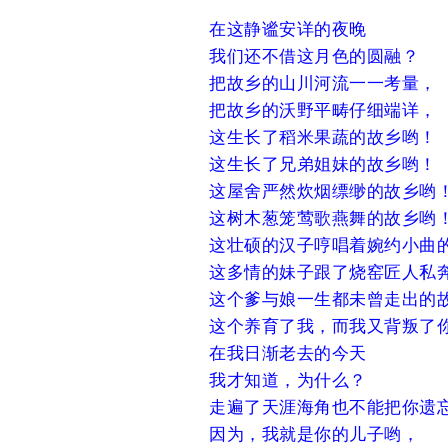
在这静谧安详的夜晚
我们还不借这月色的圆融？
把故乡的山川河流一一考量，
把故乡的沃野平畴仔细端详，
这生长了稻米果蔬的故乡哟！
图书
这生长了兄弟姐妹的故乡哟！
这屋舍严然炊烟缥缈的故乡哟
这树木葱笼莺歌燕舞的故乡哟
这壮硕的汉子哼唱着婉约小曲
这多情的妹子跟了烧窑匠人私
这个爹与娘一生都未曾走出的
这个养育了我，而我又背叛了
在我日渐老去的今天
我才知道，为什么？
走遍了天涯海角也不能把你遗
因为，我就是你的儿子哟，