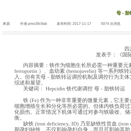
母 -
来源:
|
作者:
pmo38c9ab
|
发布时间:
2017-11-17
|
5074
次浏览
|
四
发表于：《国际输血
内容摘要：铁作为细胞生长所必需一种重要元素，
ferroportin ）、血幼素 (hemojuvel
入。但有关母 - 胎铁转运调控机制及调控行为
综述和展望。
关键词： Hepcidin 铁代谢调控 母 - 胎铁转运
铁 (Fe) 作为一种非常重要的微量元素，它
细胞增殖生长和分化等所必需的。但体内铁负荷过重
化损伤。正常情况下机体可通过对参与铁吸收、储
衡。
缺铁 (iron deficiency, ID) 乃至缺铁性贫
期孕妇缺铁，不仅影响孕妇自身，而且可影响其胎