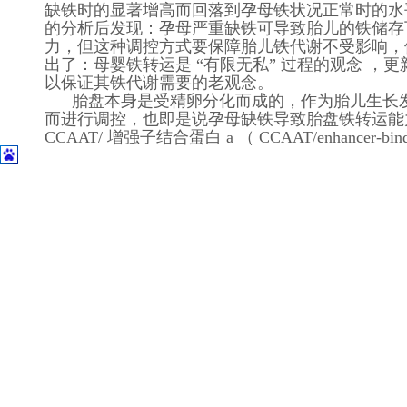
缺铁时的显著增高而回落到孕母铁状况正常时的水平
的分析后发现：孕母严重缺铁可导致胎儿的铁储存下降 
力，但这种调控方式要保障胎儿铁代谢不受影响，
出了：母婴铁转运是 “有限无私” 过程的观念 
以保证其铁代谢需要的老观念。
胎盘本身是受精卵分化而成的，作为胎儿生长发
而进行调控，也即是说孕母缺铁导致胎盘铁转运能力的上
CCAAT/ 增强子结合蛋白 a （ CCAAT/enhancer-bi
发育过程中鼠肝 Hepc 基因表达的关系时，发现胚鼠肝脏
在出生时出现快速、短暂而较强的表达 [10] ； Nicola
天的鼠肝 Hepc mRNA 水平均在 Nothern Blot 检
只存活下来的（可能是嵌合体） F1 代 Hepc 转基因
提示胎鼠肝 Hepc 低表达与孕鼠母 - 胎铁转
进行所不同，因此胎鼠 Hepc 的低表达与胎鼠
从生理的角度来说，胎儿在宫内处在一个相对
的氧供其新陈代谢，以及满足其他细胞快速增殖生
吸，为了迅速适应外部的高氧环境，其血红蛋白浓度快速
肠道吸收铁（可能）和促进巨噬细胞储存大量的由
害也是非常重要的。
三、母胎铁转运调控研究展望
前已述及人体缺乏铁排泄的调控机制，妊娠作