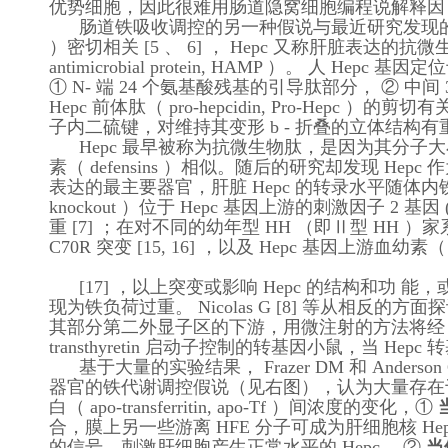
优势细胞，因此很难用肠道隐窝细胞编程说解释因 T
肠道铁吸收调控的另一种假说与最近研究发现的一种主要由肝脏分泌
）密切相关 [5 、 6] ， Hepc 又称肝脏表达的抗微生物肽（ li
antimicrobial protein, HAMP ）。 人 Hep
① N- 端 24 个氨基酸残基的引导肽部分， ② 中间 
Hepc 前体肽（ pro-hepcidin, Pro-Hepc
子内二硫键，对维持其变形 b - 折叠的立体结构
Hepc 最早被称为抗微生物肽，是因为其分子
图书
素（ defensins ）相似。随后的研究却发现 H
表达的最主要器官，肝脏 Hepc 的转录水平随体
knockout ）位于 Hepc 基因上游的刺激因子 2 基因 (u
重 [7] ；在对不同的幼年型 HH （即Ⅱ型 HH ）家
C70R 突变 [15, 16] ，以及 Hepc 基因上游血幼素
[17] ，以上突变或影响 Hepc 的结构和功 
现为铁负荷过重。 Nicolas G [8] 等从相反的方面探
其部分第二外显子区的下游，用微注射的方法将经 P
transthyretin 启动子控制的转基因小鼠，当 
基于大量的实验结果， Frazer DM 和 Ande
器官的铁代谢调控假说（见右图），认为大量存在于肝细胞膜上
白（ apo-transferritin, apo-Tf ）间浓度的变化，①
合，膜上另一些游离 HFE 分子可成为肝细胞核 Hepc 
的信号，刺激肝细胞产生正常水平的 Hepc 。②
当