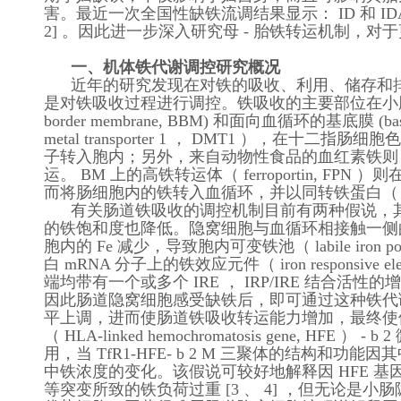
害。最近一次全国性缺铁流调结果显示： ID 和 IDA 的发
2] 。因此进一步深入研究母 - 胎铁转运机制
一、机体铁代谢调控研究概况
近年的研究发现在对铁的吸收、利用、储存和
是对铁吸收过程进行调控。铁吸收的主要部位在小肠
border membrane, BBM) 和面向血循环的基底膜 (b
metal transporter 1 ， DMT1 ），在十二指
子转入胞内；另外，来自动物性食品的血红素铁则 可
运。 BM 上的高铁转运体（ ferroportin, FPN 
而将肠细胞内的铁转入血循环，并以同转铁蛋白（ tra
有关肠道铁吸收的调控机制目前有两种假说，其一
的铁饱和度也降低。隐窝细胞与血循环相接触一侧的膜上转铁蛋白受体
胞内的 Fe 减少，导致胞内可变铁池（ labile iron po
白 mRNA 分子上的铁效应元件（ iron responsiv
端均带有一个或多个 IRE ， IRP/IRE 结合活性的
因此肠道隐窝细胞感受缺铁后，即可通过这种铁代
平上调，进而使肠道铁吸收转运能力增加，最终使体
（ HLA-linked hemochromatosis gene, H
用，当 TfR1-HFE- b 2 M 三聚体的结
中铁浓度的变化。该假说可较好地解释因 HFE 基因突变所致的 
等突变所致的铁负荷过重 [3 、 4] ，但无论是小肠隐窝细胞