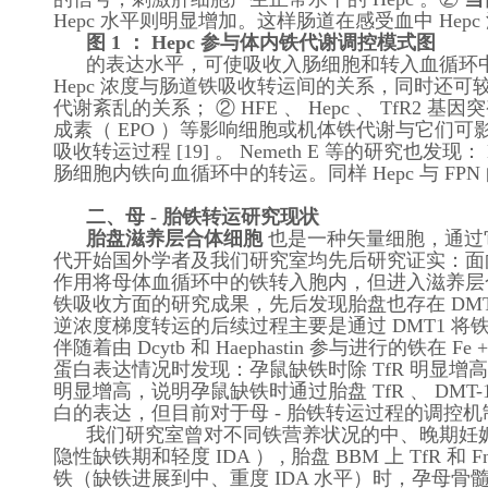
Hepc 水平则明显增加。这样肠道在感受血中 Hepc 
图 1 ： Hepc 参与体内铁代谢调控模式图
的表达水平，可使吸收入肠细胞和转入血循环
Hepc 浓度与肠道铁吸收转运间的关系，同时还可
代谢紊乱的关系； ② HFE 、 Hepc 、 TfR
成素（ EPO ）等影响细胞或机体铁代谢与它们可影响 H
吸收转运过程 [19] 。 Nemeth E 等的研究也发
肠细胞内铁向血循环中的转运。同样 Hepc 与 
二、母 - 胎铁转运研究现状
胎盘滋养层合体细胞
也是一种矢量细胞，通过
代开始国外学者及我们研究室均先后研究证实：面向母体血循环的
作用将母体血循环中的铁转入胞内，但进入滋养层
铁吸收方面的研究成果，先后发现胎盘也存在 DMT
逆浓度梯度转运的后续过程主要是通过 DMT1 将
伴随着由 Dcytb 和 Haephastin 参与进行的铁在 F
蛋白表达情况时发现：孕鼠缺铁时除 TfR 明显增高外， He
明显增高，说明孕鼠缺铁时通过胎盘 TfR 、 DMT
白的表达，但目前对于母 - 胎铁转运过程的调控
我们研究室曾对不同铁营养状况的中、晚期妊娠
隐性缺铁期和轻度 IDA ） , 胎盘 BBM 上 T
铁（缺铁进展到中、重度 IDA 水平）时，孕母骨髓幼红