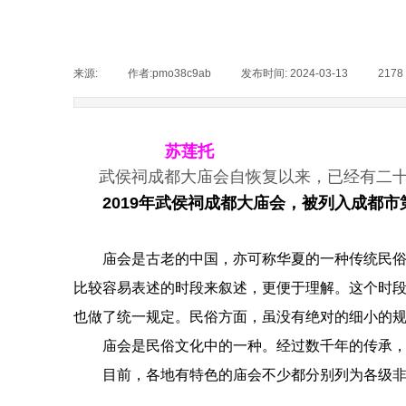
图书
来源:
|
作者:
pmo38c9ab
|
发布时间:
2024-03-13
|
2178
苏莲托
武侯祠成都大庙会自恢复以来，已经有二
2019
年
武侯祠成都大庙会，被列入成都市
庙会是古老的中国，亦可称华夏的一种传统民
比较容易表述的时段来叙述，更便于理解。这个时
也做了统一规定。民俗方面，虽没有绝对的细小的
庙会是民俗文化中的一种。经过数千年的传承
目前，各地有特色的庙会不少都分别列为各级