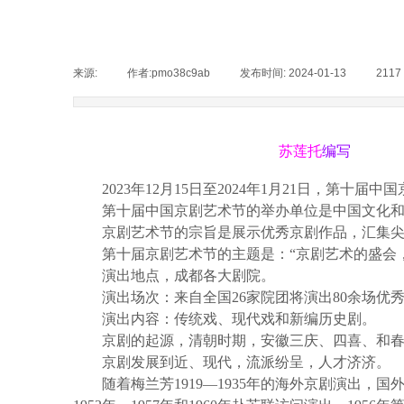
来源:
|
作者:
pmo38c9ab
|
发布时间:
2024-01-13
|
2117
苏莲托
编写
2023年12月15日至2024年1月21日
，
第十届中国
第十届中国京剧艺术节的举办单位是中国文化
京剧
艺术节的宗旨是展示优秀京剧作品，汇集
第十届京剧艺术节的主题是：“京剧艺术的盛会
演出地点，成都各大剧院。
演出场次：来自全国26家院团将演出80余场优
演出内容：传统戏、现代戏和新编历史剧。
京剧的起源，清朝时期，安徽三庆、四喜、和
京剧发展到近、现代，流派纷呈，人才济济。
随着梅兰芳
1919—1935年的海外京剧演出
，国