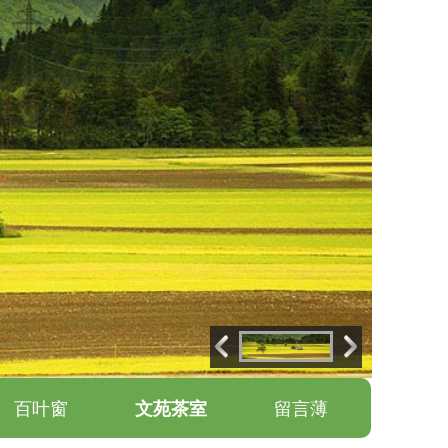
百叶窗
文苑茶室
留言薄